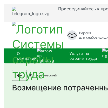
Присоединяйтесь к пр
Версия
для слабовидящ
О
Услуги по
компании
охране труда
К списку новостей
Возмещение потраченных