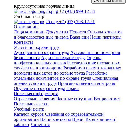
Обратный звонок
Круглосуточная горячая линия
+7 (933) 999-12-34
Учебный центр
+7 (953) 593-12-21
О компании
Лица компании
Документы
Новости
Отзывы клиентов
и благодарственные письма
Вакансии
Наши партнеры
Контакты
Услуги по охране труда
Аутсорсинг по охране труда
Аутсорсинг по пожарной
безопасности
Аудит по охране труда
Оценка
профессиональных рисков
Расследование несчастных
случаев на производстве
Разработка пакета локальных
нормативных актов по охране труда
Разработка
отдельных документов по охране труда
Специальная
оценка условий труда
Производственный контроль
Обучение по охране труда
Прайс
Полезная информация
Отраслевые решения
Частные ситуации
Вопрос-ответ
Полезные ссылки
Учебный центр
Каталог курсов
Сведения об образовательной
организации
Наши контакты
Прайс
Вход в личный
кабинет
Лицензия